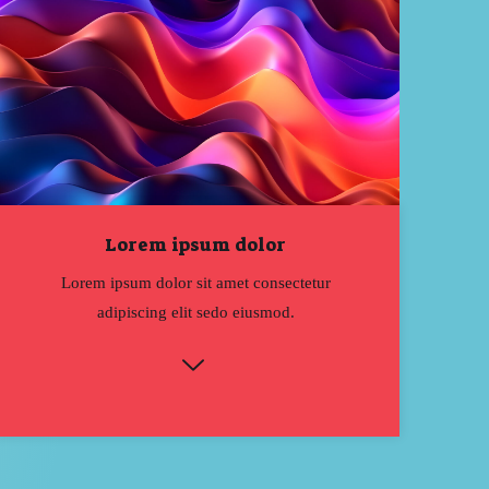
Lorem ipsum dolor
Lorem ipsum dolor sit amet consectetur
adipiscing elit sedo eiusmod.