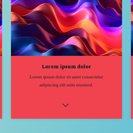
Lorem ipsum dolor
Lorem ipsum dolor sit amet consectetur
adipiscing elit sedo eiusmod.